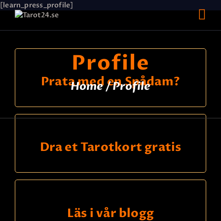
[learn_press_profile]
Profile
HEM
Prata med en Spådam?
ASTROLOGI
Home
Profile
STJÄRNTECKEN
TAROT
SPÅDAM-SIERSKA
BLOGG
Dra et Tarotkort gratis
JOBBA SOM SPÅDAM
BETALNING
FAQ
KONTAKTA OSS
Läs i vår blogg