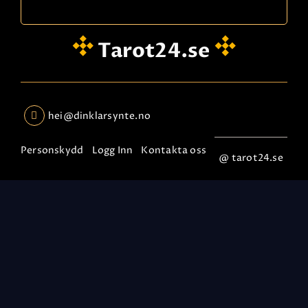
Tarot24.se
hei@dinklarsynte.no
Personskydd
Logg Inn
Kontakta oss
@ tarot24.se